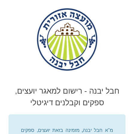
שִׂים
לֵב:
בְּאֲתָר
זֶה
מֻפְעֶלֶת
מַעֲרֶכֶת
"נָגִישׁ
בִּקְלִיק"
הַמְּסַיַּעַת
לִנְגִישׁוּת
חבל יבנה - רישום למאגר יועצים,
הָאֲתָר.
ספקים וקבלנים דיגיטלי
מ"א חבל יבנה
,
מזמינה בזאת יועצים, ספקים